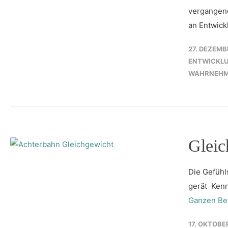
vergangene
an Entwickl
27. DEZEMB
ENTWICKL
WAHRNEH
Gleic
Die Gefühl
gerät Kenn
Ganzen Bei
17. OKTOBE