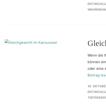
ENTWICKL
WAHRNEH
Gleic
Wenn die W
können ein
oder eine 
Beitrag le
10. OKTOBE
ENTWICKL
TIEFENSENS