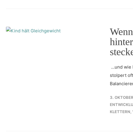
Wenn 
hinte
steck
...und wie
stolpert of
Balanciere
3. OKTOBER
ENTWICKL
KLETTERN
,