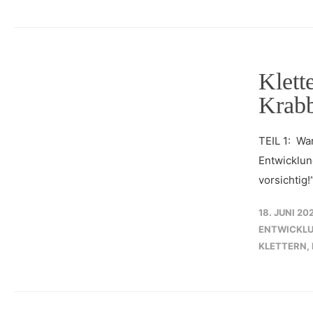
Klett
Krab
TEIL 1: Wa
Entwicklun
vorsichtig!
18. JUNI 20
ENTWICKL
KLETTERN
,