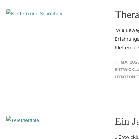
Thera
Wie Beweg
Erfahrunge
Klettern g
11. MAI 202
ENTWICKL
HYPOTONIE
Ein J
...Entwick