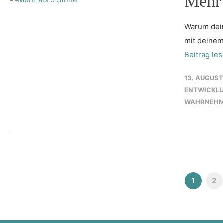
Mehr 
Warum dein
mit deinem
Beitrag le
13. AUGUST
ENTWICKL
WAHRNEH
1
2