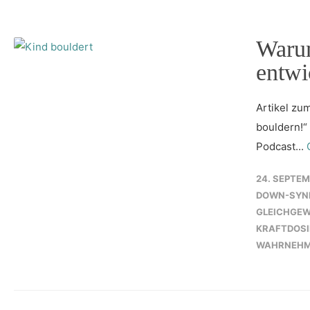
Warum
entwi
Artikel zu
bouldern!“ 
Podcast...
24. SEPTEM
DOWN-SYN
GLEICHGE
KRAFTDOS
WAHRNEH